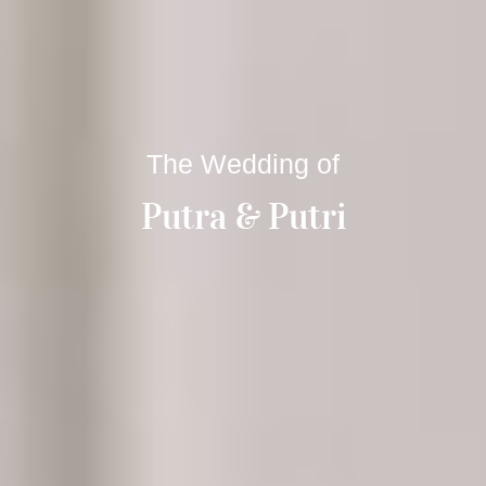
The Wedding of
Putra & Putri