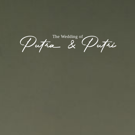
The Wedding of
Putra & Putri