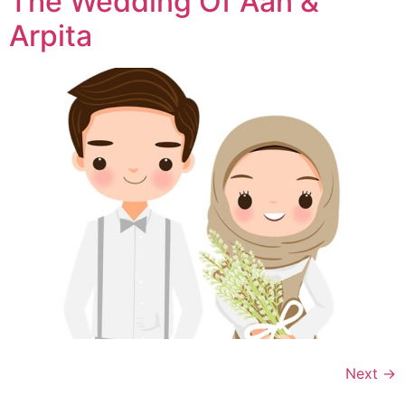
The Wedding Of Aan &
Arpita
Next
→