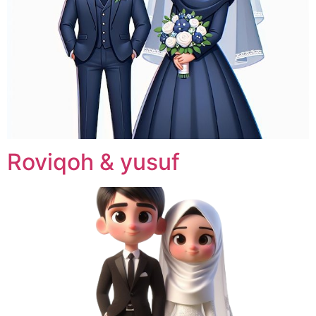
Roviqoh & yusuf